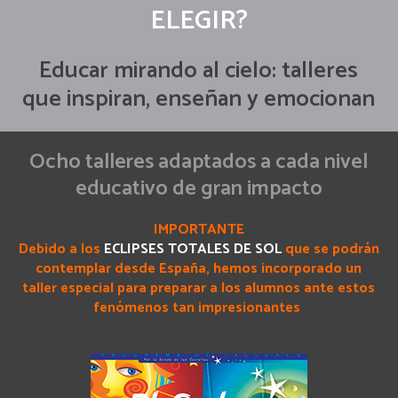
ELEGIR?
Educar mirando al cielo: talleres
que inspiran, enseñan y emocionan
Ocho talleres adaptados a cada nivel
educativo de gran impacto
IMPORTANTE
Debido a los
ECLIPSES TOTALES DE SOL
que se podrán
contemplar desde España, hemos incorporado un
taller especial para preparar a los alumnos ante estos
fenómenos tan impresionantes