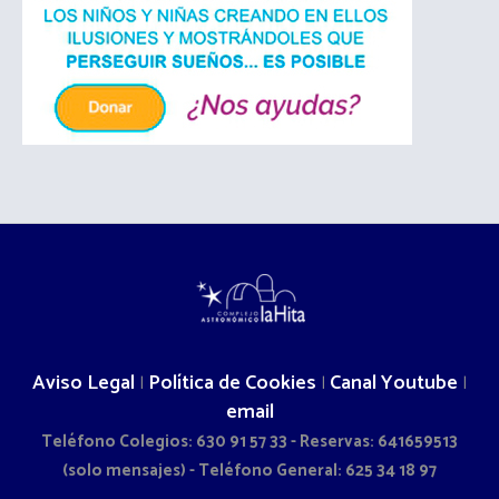
Aviso Legal
Política de Cookies
Canal Youtube
|
|
|
email
Teléfono Colegios: 630 91 57 33 - Reservas: 641659513
(solo mensajes) - Teléfono General: 625 34 18 97