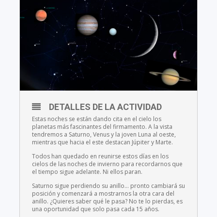
DETALLES DE LA ACTIVIDAD
Estas noches se están dando cita en el cielo los
planetas más fascinantes del firmamento. A la vista
tendremos a Saturno, Venus y la joven Luna al oeste,
mientras que hacia el este destacan Júpiter y Marte.
Todos han quedado en reunirse estos días en los
cielos de las noches de invierno para recordarnos que
el tiempo sigue adelante. Ni ellos paran.
Saturno sigue perdiendo su anillo… pronto cambiará su
posición y comenzará a mostrarnos la otra cara del
anillo. ¿Quieres saber qué le pasa? No te lo pierdas, es
una oportunidad que solo pasa cada 15 años.