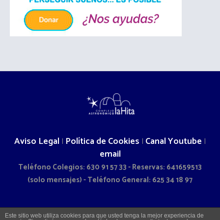
Aviso Legal
Política de Cookies
Canal Youtube
|
|
|
email
Teléfono Colegios: 630 91 57 33 - Reservas: 641659513
(solo mensajes) - Teléfono General: 625 34 18 97
2026 © COMPLEJO ASTRONÓMICO LA HITA - CAMINO DOÑA
Este sitio web utiliza cookies para que usted tenga la mejor experiencia de