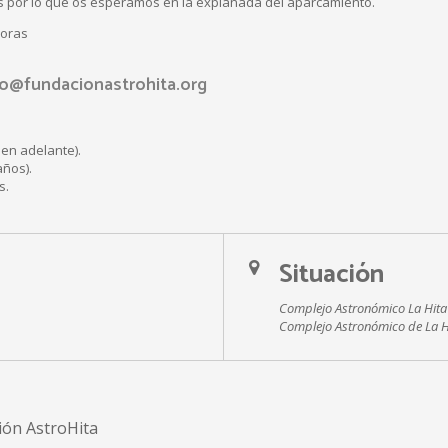
ras por lo que os esperamos en la explanada del aparcamiento.
horas
fo@fundacionastrohita.org
en adelante).
años).
s.
Situación
Complejo Astronómico La Hita
Complejo Astronómico de La H
ión AstroHita