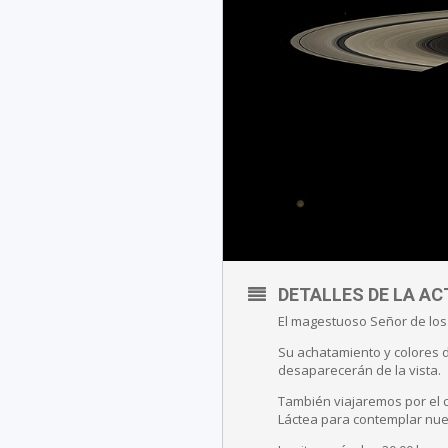
DETALLES DE LA AC
El magestuoso Señor de los 
Su achatamiento y colores 
desaparecerán de la vista.
También viajaremos por el 
Láctea para contemplar nue