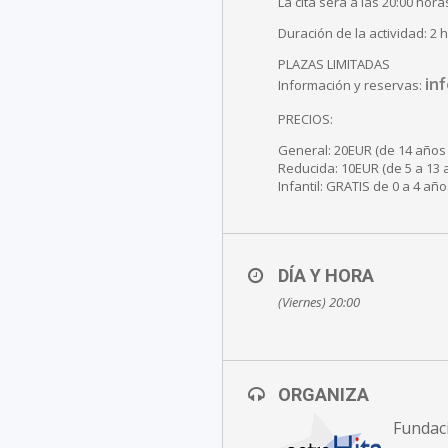
La cita será a las 20:00 ho
Duración de la actividad: 2 
PLAZAS LIMITADAS
in
Información y reservas:
PRECIOS:
General: 20EUR (de 14 años 
Reducida: 10EUR (de 5 a 13 
Infantil: GRATIS de 0 a 4 año
DÍA Y HORA
(Viernes) 20:00
ORGANIZA
Fundac