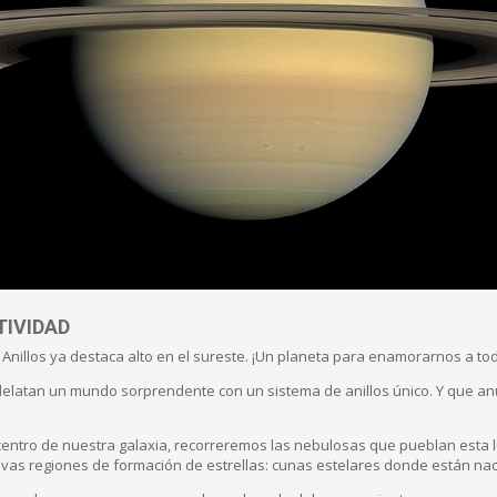
TIVIDAD
Anillos ya destaca alto en el sureste. ¡Un planeta para enamorarnos a to
delatan un mundo sorprendente con un sistema de anillos único. Y que a
centro de nuestra galaxia, recorreremos las nebulosas que pueblan esta 
vas regiones de formación de estrellas: cunas estelares donde están nac