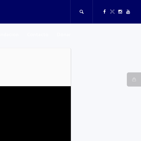
undacion
Contacto
Donar