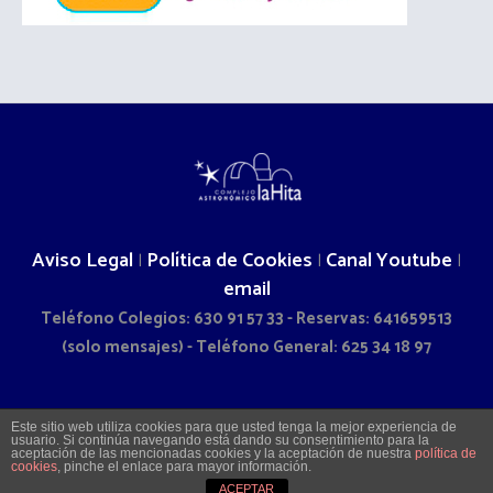
Aviso Legal
Política de Cookies
Canal Youtube
|
|
|
email
Teléfono Colegios: 630 91 57 33 - Reservas: 641659513
(solo mensajes) - Teléfono General: 625 34 18 97
2026 © COMPLEJO ASTRONÓMICO LA HITA - CAMINO DOÑA
Este sitio web utiliza cookies para que usted tenga la mejor experiencia de
usuario. Si continúa navegando está dando su consentimiento para la
SOL S/N - LA VILLA DE DON FADRIQUE (TOLEDO)
aceptación de las mencionadas cookies y la aceptación de nuestra
política de
cookies
, pinche el enlace para mayor información.
ACEPTAR