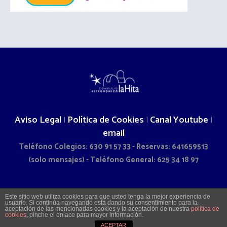
Aviso Legal
Política de Cookies
Canal Youtube
|
|
|
email
Teléfono Colegios: 630 91 57 33 - Reservas: 641659513
(solo mensajes) - Teléfono General: 625 34 18 97
2026 © COMPLEJO ASTRONÓMICO LA HITA - CAMINO DOÑA
Este sitio web utiliza cookies para que usted tenga la mejor experiencia de
usuario. Si continúa navegando está dando su consentimiento para la
SOL S/N - LA VILLA DE DON FADRIQUE (TOLEDO)
aceptación de las mencionadas cookies y la aceptación de nuestra
política de
cookies
, pinche el enlace para mayor información.
ACEPTAR