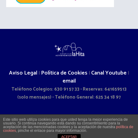
Aviso Legal
Política de Cookies
Canal Youtube
|
|
|
email
Teléfono Colegios: 630 91 57 33 - Reservas: 641659513
(solo mensajes) - Teléfono General: 625 34 18 97
2026 © COMPLEJO ASTRONÓMICO LA HITA - CAMINO DOÑA
Este sitio web utiliza cookies para que usted tenga la mejor experiencia de
usuario. Si continúa navegando está dando su consentimiento para la
SOL S/N - LA VILLA DE DON FADRIQUE (TOLEDO)
aceptación de las mencionadas cookies y la aceptación de nuestra
política de
cookies
, pinche el enlace para mayor información.
ACEPTAR