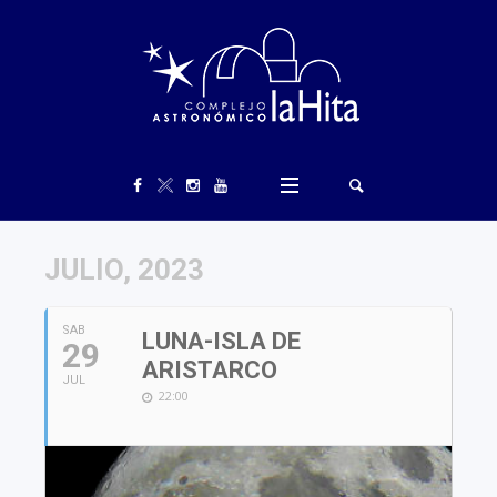
JULIO, 2023
SAB
LUNA-ISLA DE
29
ARISTARCO
JUL
22:00