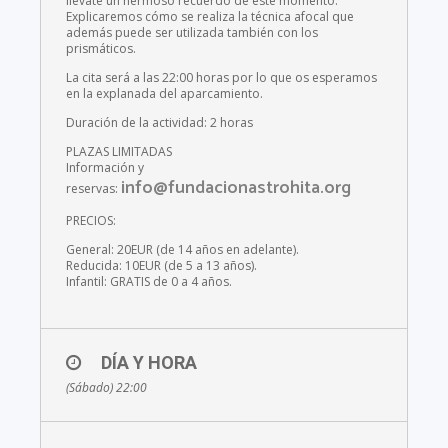
llévate un hermoso recuerdo de este momento.
Explicaremos cómo se realiza la técnica afocal que
además puede ser utilizada también con los
prismáticos.
La cita será a las 22:00 horas por lo que os esperamos
en la explanada del aparcamiento.
Duración de la actividad: 2 horas
PLAZAS LIMITADAS
Información y
info@fundacionastrohita.org
reservas:
PRECIOS:
General: 20EUR (de 14 años en adelante).
Reducida: 10EUR (de 5 a 13 años).
Infantil: GRATIS de 0 a 4 años.
DÍA Y HORA
(Sábado) 22:00