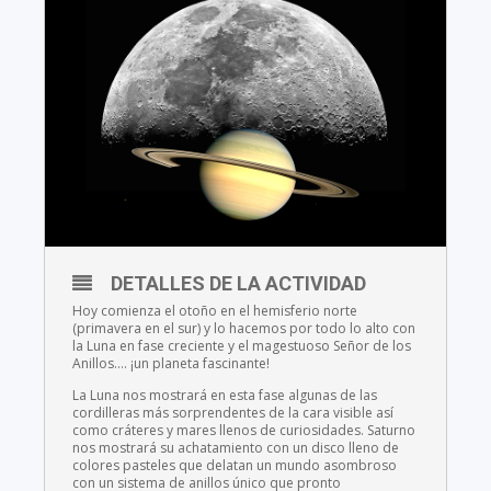
DETALLES DE LA ACTIVIDAD
Hoy comienza el otoño en el hemisferio norte
(primavera en el sur) y lo hacemos por todo lo alto con
la Luna en fase creciente y el magestuoso Señor de los
Anillos…. ¡un planeta fascinante!
La Luna nos mostrará en esta fase algunas de las
cordilleras más sorprendentes de la cara visible así
como cráteres y mares llenos de curiosidades. Saturno
nos mostrará su achatamiento con un disco lleno de
colores pasteles que delatan un mundo asombroso
con un sistema de anillos único que pronto