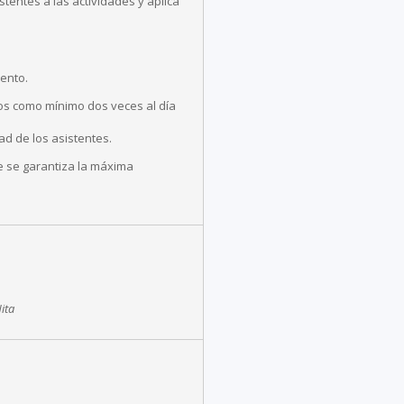
stentes a las actividades y aplica
mento.
dos como mínimo dos veces al día
ad de los asistentes.
e se garantiza la máxima
ita