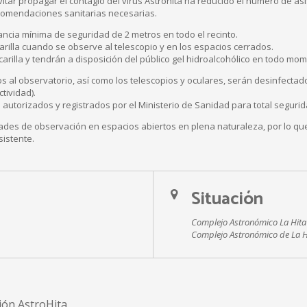
vitar propagar el contagio del virus Astrohita ha reducido el número de asi
ecomendaciones sanitarias necesarias.
ncia mínima de seguridad de 2 metros en todo el recinto.
arilla cuando se observe al telescopio y en los espacios cerrados.
arilla y tendrán a disposición del público gel hidroalcohólico en todo mo
s al observatorio, así como los telescopios y oculares, serán desinfecta
tividad).
 autorizados y registrados por el Ministerio de Sanidad para total segurid
idades de observación en espacios abiertos en plena naturaleza, por lo qu
istente.
Situación
Complejo Astronómico La Hita
Complejo Astronómico de La H
ión AstroHita