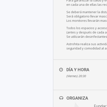
Para garantizar la salud y e
en cada una de ellas las r
Se deberá mantener la dista
Será obligatorio llevar masc
Los monitores llevarán masc
Todos los espacios y acceso
(antes y después de cada ac
Se utilizarán desinfectantes
Astrohita realiza sus activ
seguridad y comodidad al as
DÍA Y HORA
(Viernes) 20:30
ORGANIZA
Fundac