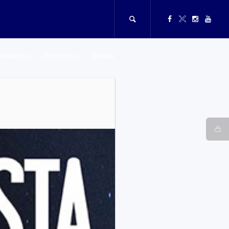
undacion
Contacto
Donar