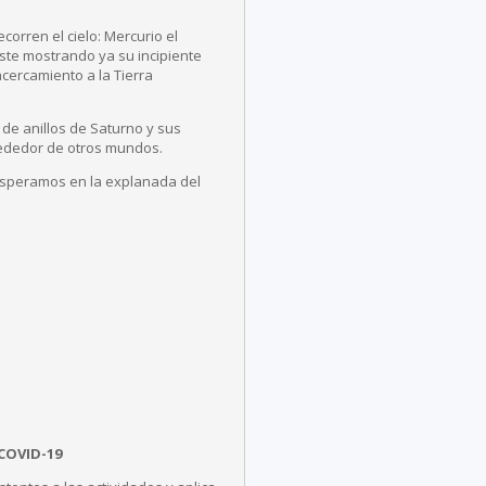
orren el cielo: Mercurio el
este mostrando ya su incipiente
cercamiento a la Tierra
 de anillos de Saturno y sus
rededor de otros mundos.
s esperamos en la explanada del
COVID-19