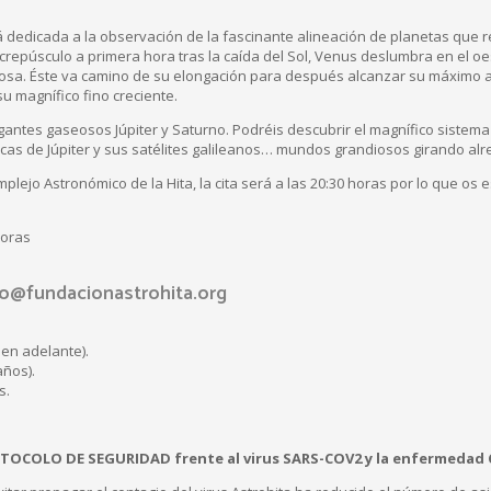
dedicada a la observación de la fascinante alineación de planetas que rec
 crepúsculo a primera hora tras la caída del Sol, Venus deslumbra en el o
bosa. Éste va camino de su elongación para después alcanzar su máximo a
 magnífico fino creciente.
gigantes gaseosos Júpiter y Saturno. Podréis descubrir el magnífico sistema
cas de Júpiter y sus satélites galileanos… mundos grandiosos girando al
mplejo Astronómico de la Hita, la cita será a las 20:30 horas por lo que o
horas
fo@fundacionastrohita.org
en adelante).
años).
s.
TOCOLO DE SEGURIDAD frente al virus SARS-COV2 y la enfermedad 