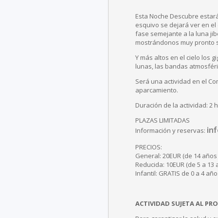
Esta Noche Descubre estará 
esquivo se dejará ver en el
fase semejante a la luna ji
mostrándonos muy pronto su
Y más altos en el cielo los 
lunas, las bandas atmosféri
Será una actividad en el Co
aparcamiento.
Duración de la actividad: 2 
PLAZAS LIMITADAS
in
Información y reservas:
PRECIOS:
General: 20EUR (de 14 años 
Reducida: 10EUR (de 5 a 13 
Infantil: GRATIS de 0 a 4 año
ACTIVIDAD SUJETA AL PRO