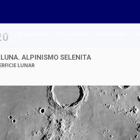
dades
Eclipse 2026
Observatorio
Instrumental
F
20
 LUNA. ALPINISMO SELENITA
ERFICIE LUNAR