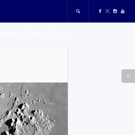
undacion
Contacto
Donar