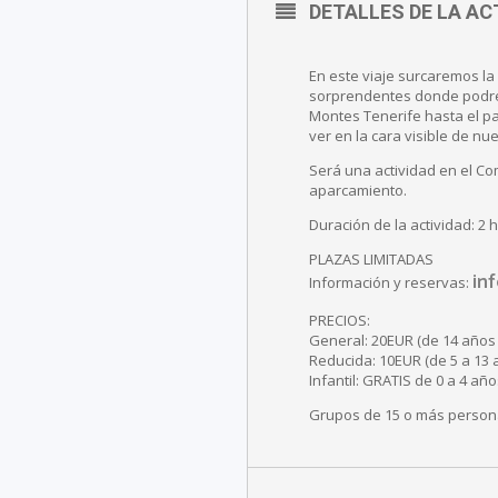
DETALLES DE LA AC
En este viaje surcaremos la
sorprendentes donde podrem
Montes Tenerife hasta el p
ver en la cara visible de nue
Será una actividad en el Co
aparcamiento.
Duración de la actividad: 2 
PLAZAS LIMITADAS
in
Información y reservas:
PRECIOS:
General: 20EUR (de 14 años 
Reducida: 10EUR (de 5 a 13 
Infantil: GRATIS de 0 a 4 año
Grupos de 15 o más person