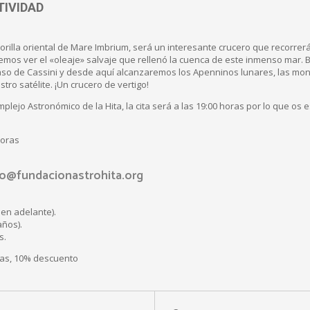
TIVIDAD
 orilla oriental de Mare Imbrium, será un interesante crucero que recorre
os ver el «oleaje» salvaje que rellenó la cuenca de este inmenso mar. 
aso de Cassini y desde aquí alcanzaremos los Apenninos lunares, las m
stro satélite. ¡Un crucero de vertigo!
mplejo Astronómico de la Hita, la cita será a las 19:00 horas por lo que o
horas
fo@fundacionastrohita.org
en adelante).
años).
s.
as, 10% descuento