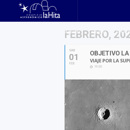
Agenda
Colegios
Activi
FEBRERO, 20
SAB
OBJETIVO LA
01
VIAJE POR LA SUP
FEB
19:00