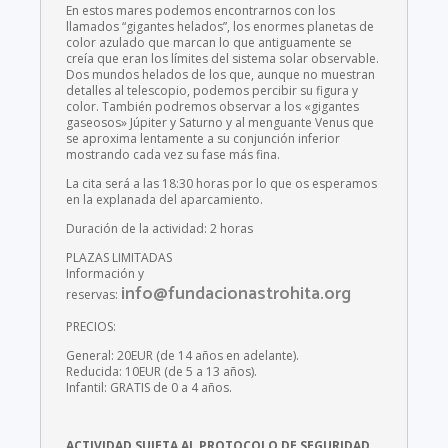
En estos mares podemos encontrarnos con los
llamados “gigantes helados”, los enormes planetas de
color azulado que marcan lo que antiguamente se
creía que eran los límites del sistema solar observable.
Dos mundos helados de los que, aunque no muestran
detalles al telescopio, podemos percibir su figura y
color. También podremos observar a los «gigantes
gaseosos» Júpiter y Saturno y al menguante Venus que
se aproxima lentamente a su conjunción inferior
mostrando cada vez su fase más fina.
La cita será a las 18:30 horas por lo que os esperamos
en la explanada del aparcamiento.
Duración de la actividad: 2 horas
PLAZAS LIMITADAS
Información y
info@fundacionastrohita.org
reservas:
PRECIOS:
General: 20EUR (de 14 años en adelante).
Reducida: 10EUR (de 5 a 13 años).
Infantil: GRATIS de 0 a 4 años.
ACTIVIDAD SUJETA AL PROTOCOLO DE SEGURIDAD