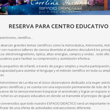
RESERVA PARA CENTRO EDUCATIVO
 astrónomo, científico…
abarcan grandes temas científicos como la Astronáutica, Astronomía, Astro
y con nuestros talleres de ciencia divertida el alumno descubrirá los pri
eza: electromagnetismo, óptica, altas energías, campos y ondas…todo ello
ucativos para facilitar su comprensión y asimilación efectiva.
s pequeños de infantil, a través de juegos simples y mucha participació
 capacidad para asimilar el lenguaje y el método científico en toda su amp
tas.
stronómico de La Hita es el único observatorio dedicado a la mujer astró
eres científicas y se cuenta con una exposición permanente de más de 
avance de la ciencia merecen traspasar el anonimato y lograr un espacio en 
erschel es un espacio educativo en donde se transmite el principio de igu
 convencidos que todo nuestro ESPACIO DIDÁCTICO será un importante re
sfrutar de una oferta de actividades extraescolares diferente.