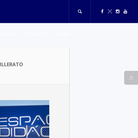
undacion
Contacto
Donar
ILLERATO