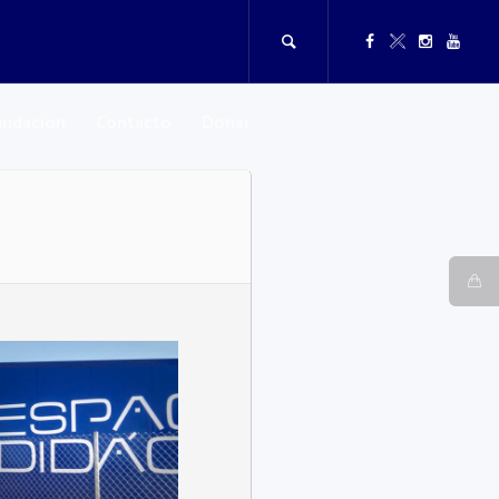
undacion
Contacto
Donar