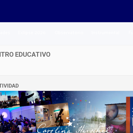
dades
Eclipse 2026
Observatorio
Instrumental
F
NTRO EDUCATIVO
TIVIDAD