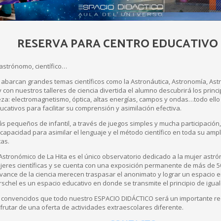
RESERVA PARA CENTRO EDUCATIVO
 astrónomo, científico…
abarcan grandes temas científicos como la Astronáutica, Astronomía, Astro
y con nuestros talleres de ciencia divertida el alumno descubrirá los pri
eza: electromagnetismo, óptica, altas energías, campos y ondas…todo ello
ucativos para facilitar su comprensión y asimilación efectiva.
s pequeños de infantil, a través de juegos simples y mucha participació
 capacidad para asimilar el lenguaje y el método científico en toda su amp
tas.
stronómico de La Hita es el único observatorio dedicado a la mujer astró
eres científicas y se cuenta con una exposición permanente de más de 
avance de la ciencia merecen traspasar el anonimato y lograr un espacio en 
erschel es un espacio educativo en donde se transmite el principio de igu
 convencidos que todo nuestro ESPACIO DIDÁCTICO será un importante re
sfrutar de una oferta de actividades extraescolares diferente.