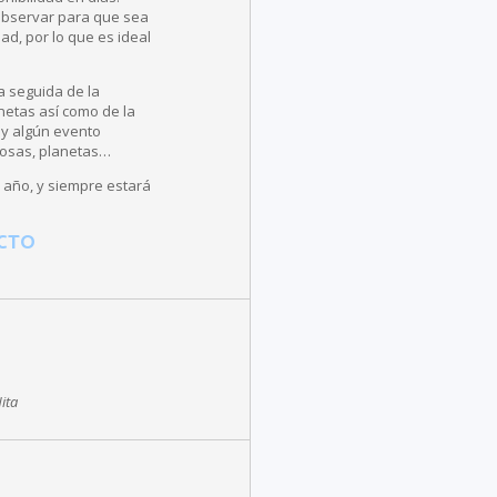
observar para que sea
ad, por lo que es ideal
a seguida de la
anetas así como de la
ay algún evento
ulosas, planetas…
 año, y siempre estará
CTO
ita