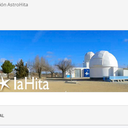
ión AstroHita
AL