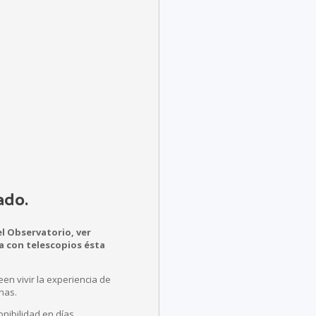
ado.
el Observatorio, ver
a con telescopios ésta
en vivir la experiencia de
nas.
nibilidad en días.