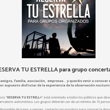
RESERVA TU ESTRELLA para grupo concert
 amigos, familia, asociación, empresas… y queréis venir a conocer 
por supuesto disfrutar de la experiencia de la observación nocturn
pos “
RESERVA TU ESTRELL
A” está orientado a todos los públicos que dese
rvatorio astronómico. Los grupos deberán ser de un mínimo de 15 perso
isponible de lunes a viernes, contacta con nosotros para conocer la dispo