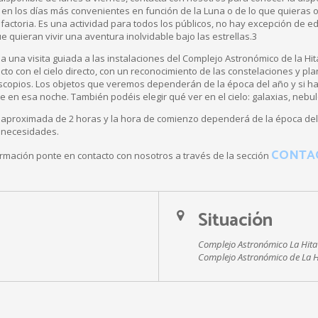
n los días más convenientes en función de la Luna o de lo que quieras 
factoria. Es una actividad para todos los públicos, no hay excepción de ed
ue quieran vivir una aventura inolvidable bajo las estrellas.3
a una visita guiada a las instalaciones del Complejo Astronómico de la Hit
cto con el cielo directo, con un reconocimiento de las constelaciones y pl
scopios. Los objetos que veremos dependerán de la época del año y si h
e en esa noche. También podéis elegir qué ver en el cielo: galaxias, neb
aproximada de 2 horas y la hora de comienzo dependerá de la época del
 necesidades.
CONTA
ormación ponte en contacto con nosotros a través de la sección
Situación
Complejo Astronómico La Hita
Complejo Astronómico de La H