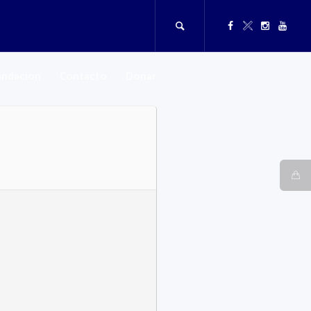
undacion
Contacto
Donar