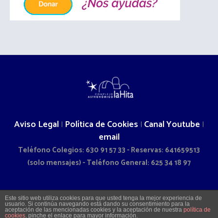
Aviso Legal
Política de Cookies
Canal Youtube
|
|
|
email
Teléfono Colegios: 630 91 57 33 - Reservas: 641659513
(solo mensajes) - Teléfono General: 625 34 18 97
2026 © COMPLEJO ASTRONÓMICO LA HITA - CAMINO DOÑA
Este sitio web utiliza cookies para que usted tenga la mejor experiencia de
usuario. Si continúa navegando está dando su consentimiento para la
SOL S/N - LA VILLA DE DON FADRIQUE (TOLEDO)
aceptación de las mencionadas cookies y la aceptación de nuestra
política de
cookies
, pinche el enlace para mayor información.