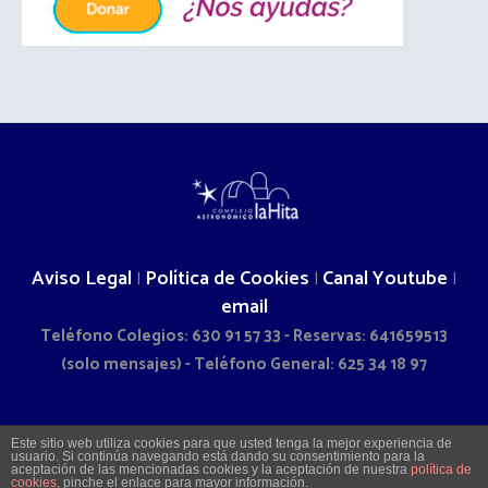
Aviso Legal
Política de Cookies
Canal Youtube
|
|
|
email
Teléfono Colegios: 630 91 57 33 - Reservas: 641659513
(solo mensajes) - Teléfono General: 625 34 18 97
2026 © COMPLEJO ASTRONÓMICO LA HITA - CAMINO DOÑA
Este sitio web utiliza cookies para que usted tenga la mejor experiencia de
usuario. Si continúa navegando está dando su consentimiento para la
SOL S/N - LA VILLA DE DON FADRIQUE (TOLEDO)
aceptación de las mencionadas cookies y la aceptación de nuestra
política de
cookies
, pinche el enlace para mayor información.