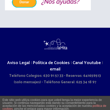
Aviso Legal
Política de Cookies
Canal Youtube
|
|
|
email
Teléfono Colegios: 630 91 57 33 - Reservas: 641659513
(solo mensajes) - Teléfono General: 625 34 18 97
2026 © COMPLEJO ASTRONÓMICO LA HITA - CAMINO DOÑA
Este sitio web utiliza cookies para que usted tenga la mejor experiencia de
usuario. Si continúa navegando está dando su consentimiento para la
SOL S/N - LA VILLA DE DON FADRIQUE (TOLEDO)
aceptación de las mencionadas cookies y la aceptación de nuestra
política de
cookies
, pinche el enlace para mayor información.