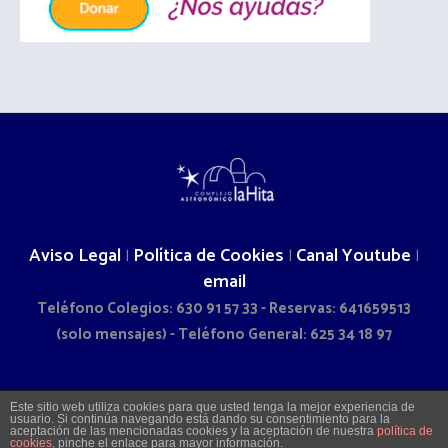
Aviso Legal
Política de Cookies
Canal Youtube
|
|
|
email
Teléfono Colegios: 630 91 57 33 - Reservas: 641659513
(solo mensajes) - Teléfono General: 625 34 18 97
2026 © COMPLEJO ASTRONÓMICO LA HITA - CAMINO DOÑA
Este sitio web utiliza cookies para que usted tenga la mejor experiencia de
usuario. Si continúa navegando está dando su consentimiento para la
SOL S/N - LA VILLA DE DON FADRIQUE (TOLEDO)
aceptación de las mencionadas cookies y la aceptación de nuestra
política de
cookies
, pinche el enlace para mayor información.