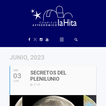
JUNIO, 2023
SAB
SECRETOS DEL
03
PLENILUNIO
JUN
21:30