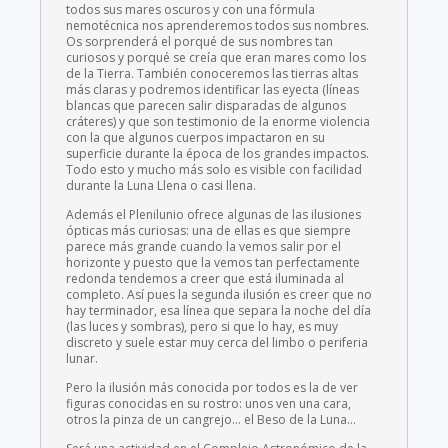
todos sus mares oscuros y con una fórmula
nemotécnica nos aprenderemos todos sus nombres.
Os sorprenderá el porqué de sus nombres tan
curiosos y porqué se creía que eran mares como los
de la Tierra. También conoceremos las tierras altas
más claras y podremos identificar las eyecta (líneas
blancas que parecen salir disparadas de algunos
cráteres) y que son testimonio de la enorme violencia
con la que algunos cuerpos impactaron en su
superficie durante la época de los grandes impactos.
Todo esto y mucho más solo es visible con facilidad
durante la Luna Llena o casi llena.
Además el Plenilunio ofrece algunas de las ilusiones
ópticas más curiosas: una de ellas es que siempre
parece más grande cuando la vemos salir por el
horizonte y puesto que la vemos tan perfectamente
redonda tendemos a creer que está iluminada al
completo. Así pues la segunda ilusión es creer que no
hay terminador, esa línea que separa la noche del día
(las luces y sombras), pero si que lo hay, es muy
discreto y suele estar muy cerca del limbo o periferia
lunar.
Pero la ilusión más conocida por todos es la de ver
figuras conocidas en su rostro: unos ven una cara,
otros la pinza de un cangrejo… el Beso de la Luna…