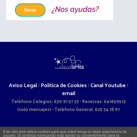
Aviso Legal
Política de Cookies
Canal Youtube
|
|
|
email
Teléfono Colegios: 630 91 57 33 - Reservas: 641659513
(solo mensajes) - Teléfono General: 625 34 18 97
2026 © COMPLEJO ASTRONÓMICO LA HITA - CAMINO DOÑA
Este sitio web utiliza cookies para que usted tenga la mejor experiencia de
usuario. Si continúa navegando está dando su consentimiento para la