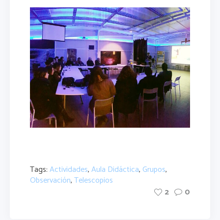
Tags:
Actividades
,
Aula Didáctica
,
Grupos
,
Observación
,
Telescopios
2
0